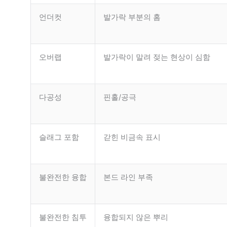
언더컷
발가락 부분의 홈
오버랩
발가락이 말려 젖는 현상이 심함
다공성
핀홀/공극
슬래그 포함
갇힌 비금속 표시
불완전한 융합
본드 라인 부족
불완전한 침투
융합되지 않은 뿌리