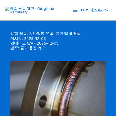
콘
텐
1TP9타스트라%
츠
로
건
용접 결함: 일반적인 유형, 원인 및 해결책
너
게시일: 2025-12-05
뛰
업데이트 날짜: 2025-12-05
기
범주:
금속 용접 뉴스