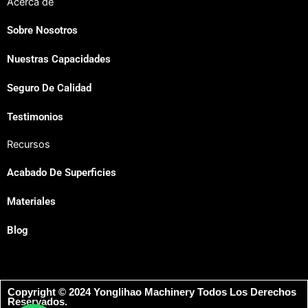
Acerca de
Sobre Nosotros
Nuestras Capacidades
Japanese
Seguro De Calidad
Russian
Portuguese
Testimonios
Korean
Recursos
Italian
Acabado De Superficies
Indonesian
Materiales
German
French
Blog
Dutch
Chinese
Copyright © 2024 Yonglihao Machinery Todos Los Derechos
Arabic
Reservados.