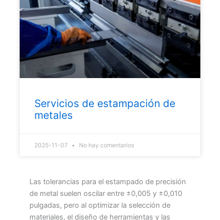
Servicios de estampación de
metales
2025-11-07
No hay comentarios
Las tolerancias para el estampado de precisión
de metal suelen oscilar entre ±0,005 y ±0,010
pulgadas, pero al optimizar la selección de
materiales, el diseño de herramientas y las