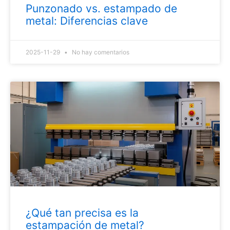
Punzonado vs. estampado de
metal: Diferencias clave
2025-11-29
No hay comentarios
¿Qué tan precisa es la
estampación de metal?