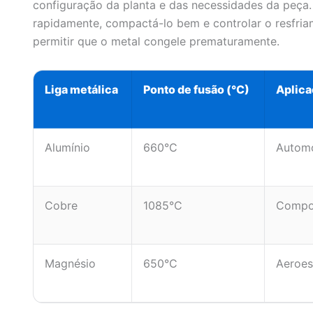
configuração da planta e das necessidades da peça
rapidamente, compactá-lo bem e controlar o resfriam
permitir que o metal congele prematuramente.
Liga metálica
Ponto de fusão (°C)
Aplica
Alumínio
660°C
Automo
Cobre
1085°C
Compon
Magnésio
650°C
Aeroesp