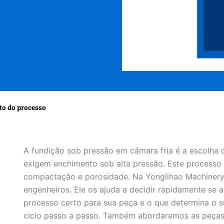
to do processo
A fundição sob pressão em câmara fria é a escolha 
exigem enchimento sob alta pressão. Este processo 
compactação e porosidade. Na Yonglihao Machinery,
engenheiros. Ele os ajuda a decidir rapidamente se 
processo certo para sua peça e o que determina o s
ciclo passo a passo. Também abordaremos as peças 