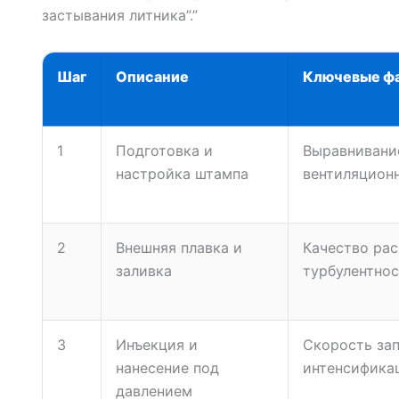
застывания литника”.”
Шаг
Описание
Ключевые ф
1
Подготовка и
Выравнивание
настройка штампа
вентиляцион
2
Внешняя плавка и
Качество рас
заливка
турбулентнос
3
Инъекция и
Скорость зап
нанесение под
интенсификац
давлением