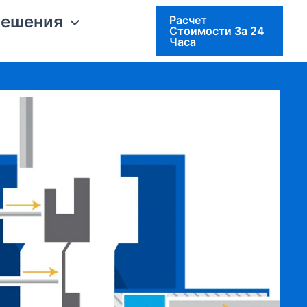
решения
Расчет
Стоимости За 24
Часа