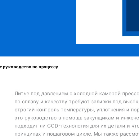
е руководство по процессу
Литье под давлением с холодной камерой пресс
по сплаву и качеству требуют заливки под высо
строгий контроль температуры, уплотнения и пор
это руководство в помощь закупщикам и инжене
подходит ли CCD-технология для их детали и что
принципах и пошаговом цикле. Мы также рассмо