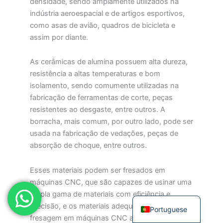
densidade, sendo amplamente utilizados na
Japanese
indústria aeroespacial e de artigos esportivos,
como asas de avião, quadros de bicicleta e
Spanish
assim por diante.
Russian
Korean
As cerâmicas de alumina possuem alta dureza,
resistência a altas temperaturas e bom
Italian
isolamento, sendo comumente utilizadas na
Indonesian
fabricação de ferramentas de corte, peças
resistentes ao desgaste, entre outros. A
German
borracha, mais comum, por outro lado, pode ser
French
usada na fabricação de vedações, peças de
Dutch
absorção de choque, entre outros.
Chinese
Esses materiais podem ser fresados em
Arabic
máquinas CNC, que são capazes de usinar uma
English
ampla gama de materiais com eficiência e
precisão, e os materiais adequados para
Portuguese
fresagem em máquinas CNC abrangem uma