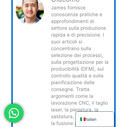
Japanese
James fornisce
conoscenze pratiche e
Spanish
approfondimenti di
Russian
settore sulla produzione
rapida e di precisione. I
Portuguese
suoi articoli si
Korean
concentrano sulla
Indonesian
selezione dei processi,
sulla progettazione per la
German
producibilità (DFM), sul
French
controllo qualità e sulla
Dutch
pianificazione delle
consegne. Tratta
Chinese
argomenti come la
Arabic
lavorazione CNC, il taglio
laser, la piegatura, la
English
saldatura, lo stampaggio,
Italian
la fusione a cera persa, la