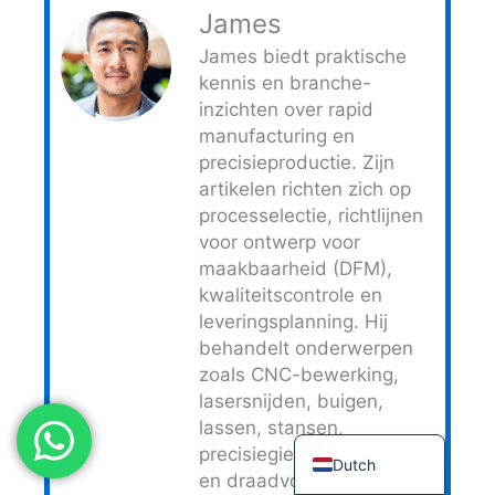
James
Japanese
James biedt praktische
Spanish
kennis en branche-
Russian
inzichten over rapid
manufacturing en
Portuguese
precisieproductie. Zijn
Korean
artikelen richten zich op
Italian
processelectie, richtlijnen
voor ontwerp voor
Indonesian
maakbaarheid (DFM),
German
kwaliteitscontrole en
French
leveringsplanning. Hij
behandelt onderwerpen
Chinese
zoals CNC-bewerking,
Arabic
lasersnijden, buigen,
lassen, stansen,
English
precisiegieten, spuitgieten
Dutch
en draadvonken. Vanuit