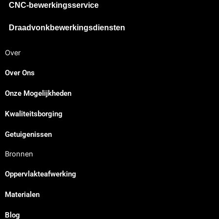
CNC-bewerkingsservice
Draadvonkbewerkingsdiensten
Over
Over Ons
Onze Mogelijkheden
Japanese
Kwaliteitsborging
Spanish
Russian
Getuigenissen
Portuguese
Bronnen
Korean
Oppervlakteafwerking
Italian
Materialen
Indonesian
German
Blog