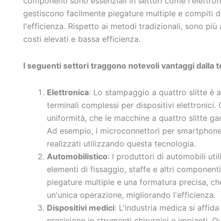
componenti sono essenziali in settori come l'elettron
gestiscono facilmente piegature multiple e compiti d
l'efficienza. Rispetto ai metodi tradizionali, sono pi
costi elevati e bassa efficienza.
I seguenti settori traggono notevoli vantaggi dalla t
Elettronica
: Lo stampaggio a quattro slitte è 
terminali complessi per dispositivi elettronici
uniformità, che le macchine a quattro slitte g
Ad esempio, i microconnettori per smartphone
realizzati utilizzando questa tecnologia.
Automobilistico
: I produttori di automobili ut
elementi di fissaggio, staffe e altri componen
piegature multiple e una formatura precisa, ch
un'unica operazione, migliorando l'efficienza.
Dispositivi medici
: L'industria medica si affid
precisione in strumenti chirurgici e impianti. Qu