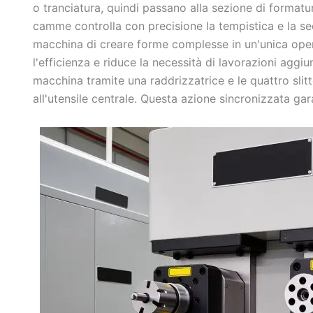
o tranciatura, quindi passano alla sezione di format
camme controlla con precisione la tempistica e la seq
macchina di creare forme complesse in un'unica opera
l'efficienza e riduce la necessità di lavorazioni aggi
macchina tramite una raddrizzatrice e le quattro slit
all'utensile centrale. Questa azione sincronizzata ga