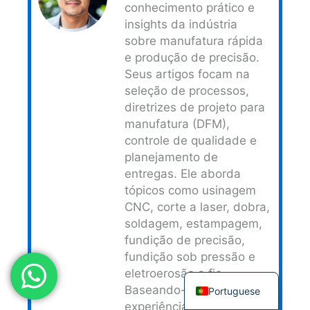
conhecimento prático e
Japanese
insights da indústria
Spanish
sobre manufatura rápida
e produção de precisão.
Russian
Seus artigos focam na
Korean
seleção de processos,
diretrizes de projeto para
Italian
manufatura (DFM),
Indonesian
controle de qualidade e
German
planejamento de
entregas. Ele aborda
French
tópicos como usinagem
Dutch
CNC, corte a laser, dobra,
Chinese
soldagem, estampagem,
fundição de precisão,
Arabic
fundição sob pressão e
English
eletroerosão a fio.
Baseando-se em sua
Portuguese
experiência real em