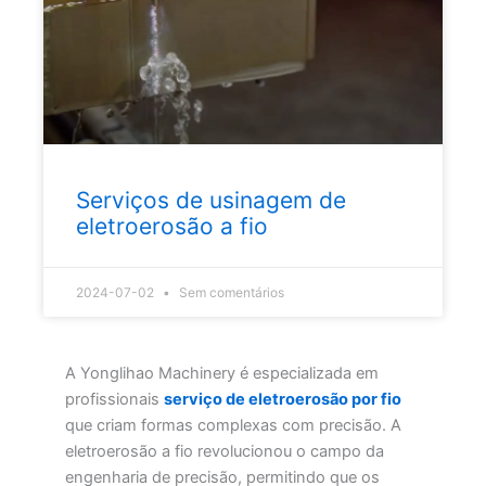
Serviços de usinagem de
eletroerosão a fio
2024-07-02
Sem comentários
A Yonglihao Machinery é especializada em
profissionais
serviço de eletroerosão por fio
que criam formas complexas com precisão. A
eletroerosão a fio revolucionou o campo da
engenharia de precisão, permitindo que os