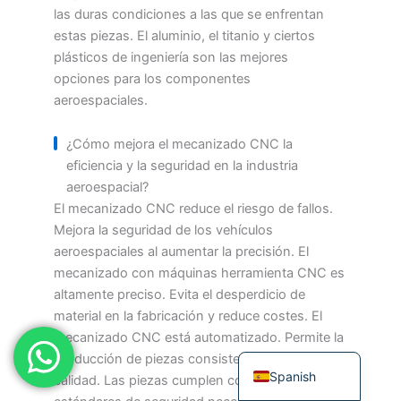
las duras condiciones a las que se enfrentan
Japanese
estas piezas. El aluminio, el titanio y ciertos
Russian
plásticos de ingeniería son las mejores
opciones para los componentes
Portuguese
aeroespaciales.
Korean
Italian
¿Cómo mejora el mecanizado CNC la
eficiencia y la seguridad en la industria
Indonesian
aeroespacial?
German
El mecanizado CNC reduce el riesgo de fallos.
French
Mejora la seguridad de los vehículos
aeroespaciales al aumentar la precisión. El
Dutch
mecanizado con máquinas herramienta CNC es
Chinese
altamente preciso. Evita el desperdicio de
material en la fabricación y reduce costes. El
Arabic
mecanizado CNC está automatizado. Permite la
English
producción de piezas consistentes y de alta
Spanish
calidad. Las piezas cumplen con los altos