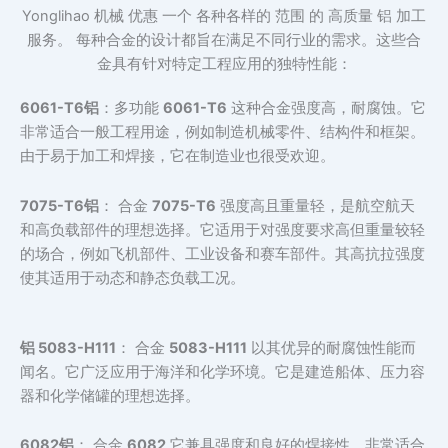
Yonglihao
机械
优惠
一个
各种各样的
范围
的
高质量
铝
加工
服务。
每种合金的设计都旨在满足不同行业的需求。这些合
金具有针对特定工程应用的独特性能：
6061-T6铝
：多功能
6061-T6
这种合金强度高，耐腐蚀。它
非常适合一般工程用途，例如制造机械零件、结构件和框架。
由于易于加工和焊接，它在制造业也很受欢迎。
7075-T6铝
： 合金
7075-T6
强度高且重量轻，是航空航天
和高负载部件的理想选择。它适用于对强度要求高但重量较轻
的场合，例如飞机部件、工业设备和赛车部件。其高抗拉强度
使其适用于动态和静态负载工况。
铝 5083-H111
： 合金
5083-H111
以其优异的耐腐蚀性能而
闻名。它广泛应用于海洋和化学环境。它是建造船体、压力容
器和化学储罐的理想选择。
6082铝
： 合金
6082
它兼具强度和良好的焊接性。非常适合