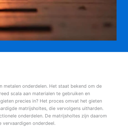
an metalen onderdelen. Het staat bekend om de
eed scala aan materialen te gebruiken en
gieten precies in? Het proces omvat het gieten
rdigde matrijsholtes, die vervolgens uitharden.
nctionele onderdelen. De matrijsholtes zijn daarom
e vervaardigen onderdeel.