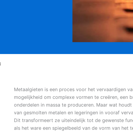
d
Metaalgieten is een proces voor het vervaardigen v
mogelijkheid om complexe vormen te creëren, een br
onderdelen in massa te produceren. Maar wat houdt 
van gesmolten metalen en legeringen in vooraf vervaa
Dit transformeert ze uiteindelijk tot de gewenste fu
als het ware een spiegelbeeld van de vorm van het t