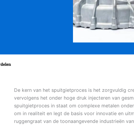
rdelen
De kern van het spuitgietproces is het zorgvuldig cr
vervolgens het onder hoge druk injecteren van gesmo
spuitgietproces in staat om complexe metalen onder
om in realiteit en legt de basis voor innovatie en u
ruggengraat van de toonaangevende industrieën van 