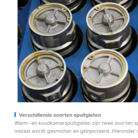
Verschillende soorten spuitgieten
Warm- en koudkamerspuitgieten zijn twee soorten s
metaal wordt gesmolten en geïnjecteerd. Hieronder 