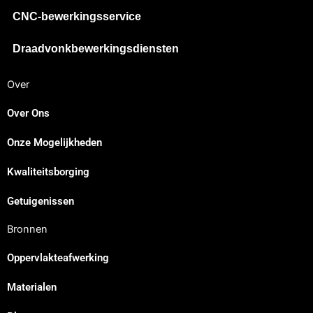
CNC-bewerkingsservice
Draadvonkbewerkingsdiensten
Over
Over Ons
Onze Mogelijkheden
Japanese
Kwaliteitsborging
Spanish
Russian
Getuigenissen
Portuguese
Bronnen
Korean
Oppervlakteafwerking
Italian
Materialen
Indonesian