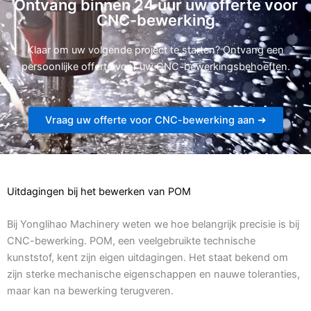
Ontvang binnen 24 uur uw offerte voor
CNC-bewerking
Klaar om uw volgende project te starten? Ontvang een
persoonlijke offerte voor uw CNC-bewerkingsbehoeften.
Vraag uw offerte voor CNC-bewerking aan ➜
Uitdagingen bij het bewerken van POM
Bij Yonglihao Machinery weten we hoe belangrijk precisie is bij
CNC-bewerking. POM, een veelgebruikte technische
kunststof, kent zijn eigen uitdagingen. Het staat bekend om
zijn sterke mechanische eigenschappen en nauwe toleranties,
maar kan na bewerking terugveren.