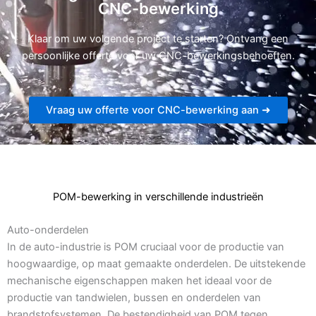
CNC-bewerking
Klaar om uw volgende project te starten? Ontvang een
persoonlijke offerte voor uw CNC-bewerkingsbehoeften.
Vraag uw offerte voor CNC-bewerking aan ➜
POM-bewerking in verschillende industrieën
Auto-onderdelen
In de auto-industrie is POM cruciaal voor de productie van
hoogwaardige, op maat gemaakte onderdelen. De uitstekende
mechanische eigenschappen maken het ideaal voor de
productie van tandwielen, bussen en onderdelen van
brandstofsystemen. De bestendigheid van POM tegen