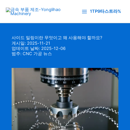
콘
텐
1TP9타스트라%
츠
로
건
사이드 밀링이란 무엇이고 왜 사용해야 할까요?
너
게시일: 2025-11-21
뛰
업데이트 날짜: 2025-12-06
기
범주:
CNC 가공 뉴스