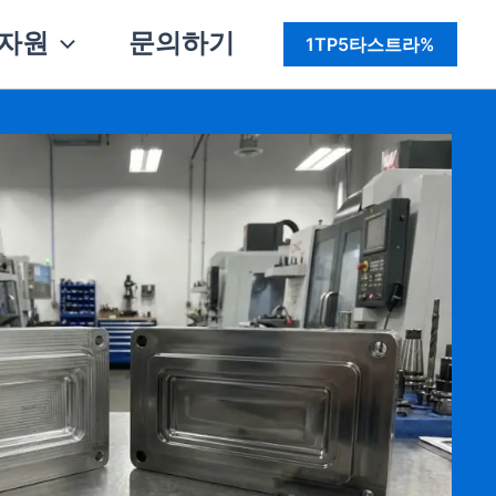
자원
문의하기
1TP5타스트라%