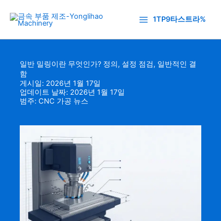
콘
텐
1TP9타스트라%
츠
로
건
일반 밀링이란 무엇인가? 정의, 설정 점검, 일반적인 결
너
함
뛰
게시일: 2026년 1월 17일
기
업데이트 날짜: 2026년 1월 17일
범주:
CNC 가공 뉴스