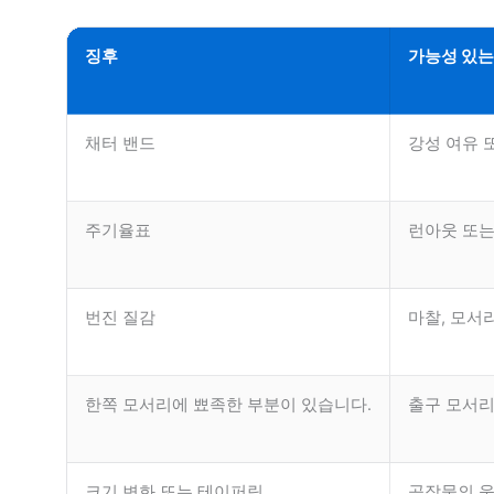
징후
가능성 있는
채터 밴드
강성 여유 
주기율표
런아웃 또는
번진 질감
마찰, 모서
한쪽 모서리에 뾰족한 부분이 있습니다.
출구 모서리
크기 변화 또는 테이퍼링
공작물의 움