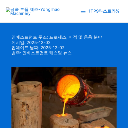
콘
텐
1TP9타스트라%
츠
로
건
인베스트먼트 주조: 프로세스, 이점 및 응용 분야
너
게시일: 2025-12-02
뛰
업데이트 날짜: 2025-12-02
기
범주:
인베스트먼트 캐스팅 뉴스