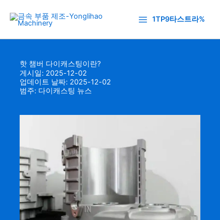
콘
텐
1TP9타스트라%
츠
로
건
핫 챔버 다이캐스팅이란?
너
게시일: 2025-12-02
뛰
업데이트 날짜: 2025-12-02
기
범주:
다이캐스팅 뉴스