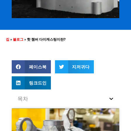
집
»
블로그
»
핫 챔버 다이캐스팅이란?
페이스북
지저귀다
링크드인
목차