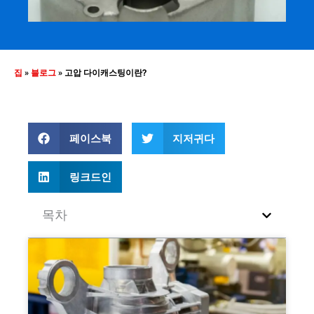
집
»
블로그
»
고압 다이캐스팅이란?
페이스북
지저귀다
링크드인
목차