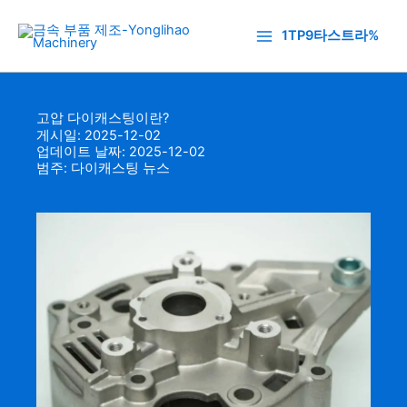
콘
텐
1TP9타스트라%
츠
로
건
고압 다이캐스팅이란?
너
게시일: 2025-12-02
뛰
업데이트 날짜: 2025-12-02
기
범주:
다이캐스팅 뉴스