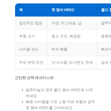
목
핫 챔버 HPDC
콜드 
일반적인 합금
아연, 마그네슘, 납
알루미
부품 크기
중소 규모, 복잡한
중형에
사이클 속도
매우 빠름
빠르지
주요 제약 조건
샷 시스템 크기/온도 한계
금속 
간단한 선택 체크리스트:
알루미늄의 경우 콜드 챔버 HPDC로 시작
하세요.
빠른 사이클을 가진 소형 아연 부품의 경우
핫 챔버 HPDC를 고려하세요.