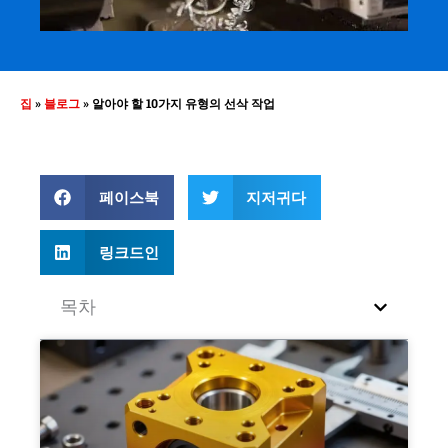
집
»
블로그
»
알아야 할 10가지 유형의 선삭 작업
페이스북
지저귀다
링크드인
목차