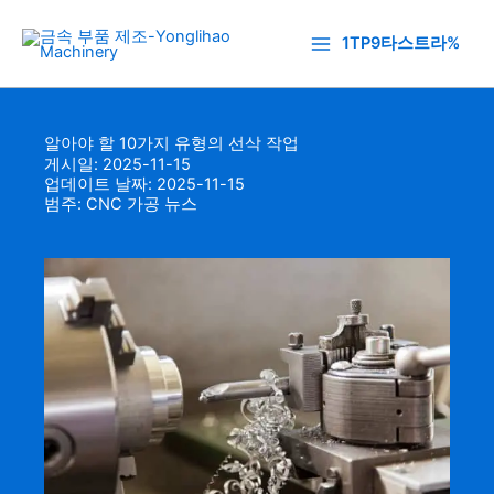
콘
텐
1TP9타스트라%
츠
로
건
알아야 할 10가지 유형의 선삭 작업
너
게시일: 2025-11-15
뛰
업데이트 날짜: 2025-11-15
기
범주:
CNC 가공 뉴스