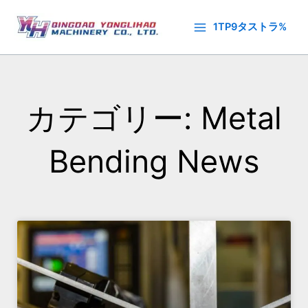
内
容
1TP9タストラ%
を
ス
キ
ッ
カテゴリー: Metal
プ
Bending News