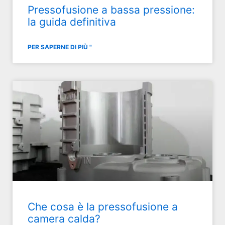
Pressofusione a bassa pressione:
la guida definitiva
PER SAPERNE DI PIÙ "
Che cosa è la pressofusione a
camera calda?