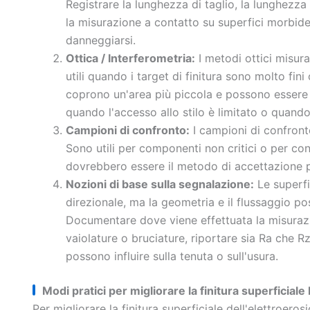
Registrare la lunghezza di taglio, la lunghezza 
la misurazione a contatto su superfici morbide
danneggiarsi.
Ottica / Interferometria:
I metodi ottici misur
utili quando i target di finitura sono molto fin
coprono un'area più piccola e possono essere sens
quando l'accesso allo stilo è limitato o quand
Campioni di confronto:
I campioni di confronto
Sono utili per componenti non critici o per con
dovrebbero essere il metodo di accettazione per 
Nozioni di base sulla segnalazione:
Le superfi
direzionale, ma la geometria e il flussaggio p
Documentare dove viene effettuata la misurazio
vaiolature o bruciature, riportare sia Ra che Rz
possono influire sulla tenuta o sull'usura.
Modi pratici per migliorare la finitura superficial
Per migliorare la finitura superficiale dell'elettroeros