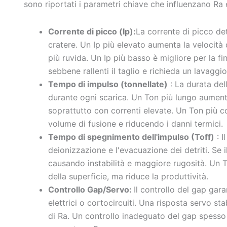
sono riportati i parametri chiave che influenzano Ra 
Corrente di picco (Ip):
La corrente di picco det
cratere. Un Ip più elevato aumenta la velocità 
più ruvida. Un Ip più basso è migliore per la fi
sebbene rallenti il taglio e richieda un lavaggi
Tempo di impulso (tonnellate)
: La durata del
durante ogni scarica. Un Ton più lungo aumenta
soprattutto con correnti elevate. Un Ton più cor
volume di fusione e riducendo i danni termici.
Tempo di spegnimento dell'impulso (Toff)
: I
deionizzazione e l'evacuazione dei detriti. Se i
causando instabilità e maggiore rugosità. Un To
della superficie, ma riduce la produttività.
Controllo Gap/Servo:
Il controllo del gap gara
elettrici o cortocircuiti. Una risposta servo stab
di Ra. Un controllo inadeguato del gap spesso