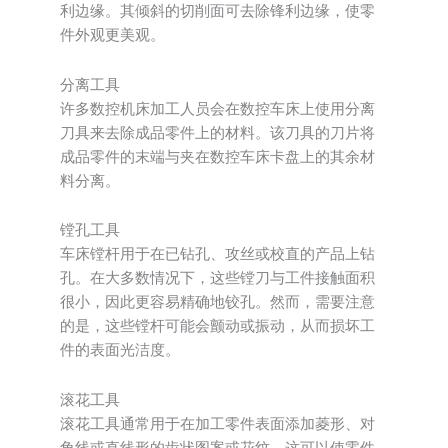
利边缘。其倾斜的切削面可去除锋利边缘，使零
件外观更美观。
分离工具
许多数控机床加工人员会在数控车床上使用分离
刀具来去除成品零件上的材料。该刀具的刀片将
成品零件的末端与夹在数控车床卡盘上的其余材
料分离。
镗孔工具
车床镗杆用于在已钻孔、攻丝或校直的产品上钻
孔。在大多数情况下，这些镗刀与工件接触面积
很小，因此更容易精确地铰孔。然而，需要注意
的是，这些镗杆可能会颤动或振动，从而损坏工
件的表面光洁度。
滚花工具
滚花工具通常用于在加工零件表面添加菱形、对
角线或直线形的齿状图案或花纹。这可以使零件