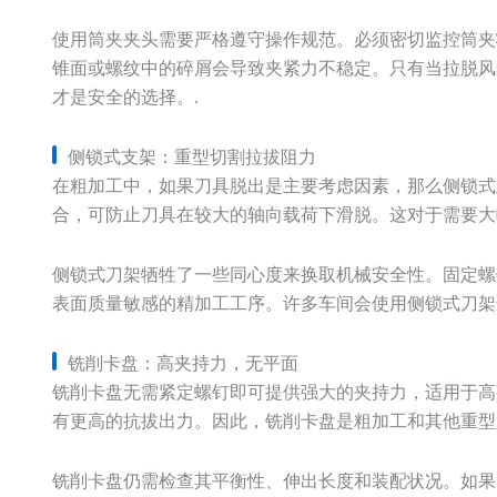
使用筒夹夹头需要严格遵守操作规范。必须密切监控筒夹
锥面或螺纹中的碎屑会导致夹紧力不稳定。只有当拉脱风
才是安全的选择。.
侧锁式支架：重型切割拉拔阻力
在粗加工中，如果刀具脱出是主要考虑因素，那么侧锁式
合，可防止刀具在较大的轴向载荷下滑脱。这对于需要大
侧锁式刀架牺牲了一些同心度来换取机械安全性。固定螺
表面质量敏感的精加工工序。许多车间会使用侧锁式刀架
铣削卡盘：高夹持力，无平面
铣削卡盘无需紧定螺钉即可提供强大的夹持力，适用于高
有更高的抗拔出力。因此，铣削卡盘是粗加工和其他重型
铣削卡盘仍需检查其平衡性、伸出长度和装配状况。如果