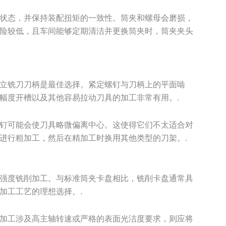
状态，并保持装配扭矩的一致性。筒夹和螺母会磨损，
险较低，且车间能够定期清洁并更换筒夹时，筒夹夹头
立铣刀刀柄是最佳选择。紧定螺钉与刀柄上的平面啮
幅度开槽以及其他容易拉动刀具的加工非常有用。.
钉可能会使刀具略微偏离中心。这使得它们不太适合对
进行粗加工，然后在精加工时换用其他类型的刀架。.
强度铣削加工。与标准筒夹卡盘相比，铣削卡盘通常具
加工工艺的理想选择。.
加工涉及高主轴转速或严格的表面光洁度要求，则应将