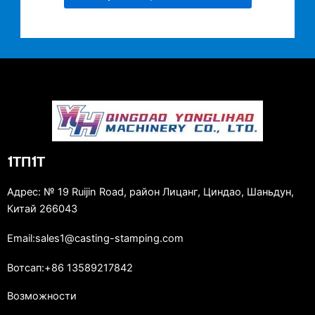
1ТП1Т
Адрес: № 19 Ruijin Road, район Лицанг, Циндао, Шаньдун,
Китай 266043
Email:sales1@casting-stamping.com
Вотсап:+86 13589217842
Возможности