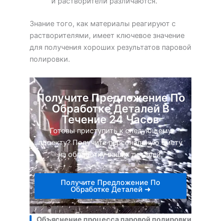
и растворители различаются.
Знание того, как материалы реагируют с
растворителями, имеет ключевое значение
для получения хороших результатов паровой
полировки.
Получите Предложение По
Обработке Деталей В
Течение 24 Часов
Готовы приступить к следующему
проекту? Получите персональную смету
на обработку ваших деталей.
Получите Предложение По
Обработке Деталей ➜
Объяснение процесса паровой полировки