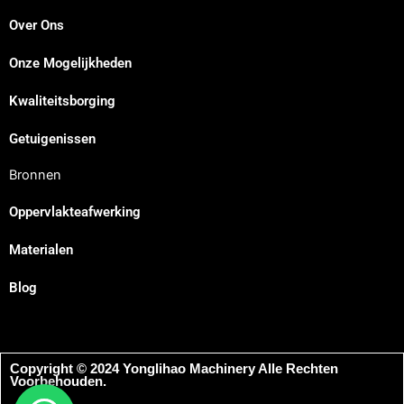
Over Ons
Onze Mogelijkheden
Japanese
Kwaliteitsborging
Spanish
Russian
Getuigenissen
Portuguese
Bronnen
Korean
Oppervlakteafwerking
Italian
Materialen
Indonesian
German
Blog
French
Chinese
Copyright © 2024 Yonglihao Machinery Alle Rechten
Arabic
Voorbehouden.