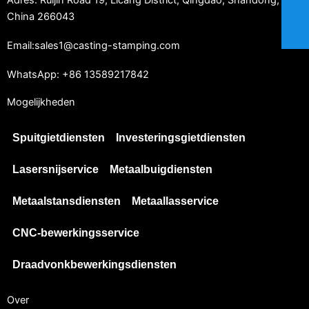
Adres: Ruijin Road 19, Licang District, Qingdao, Shandong,
China 266043
Email:sales1@casting-stamping.com
WhatsApp: +86 13589217842
Mogelijkheden
Spuitgietdiensten
Investeringsgietdiensten
Lasersnijservice
Metaalbuigdiensten
Metaalstansdiensten
Metaallasservice
CNC-bewerkingsservice
Draadvonkbewerkingsdiensten
Over