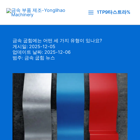
콘
텐
1TP9타스트라%
츠
로
건
금속 굽힘에는 어떤 세 가지 유형이 있나요?
너
게시일: 2025-12-05
뛰
업데이트 날짜: 2025-12-06
기
범주:
금속 굽힘 뉴스