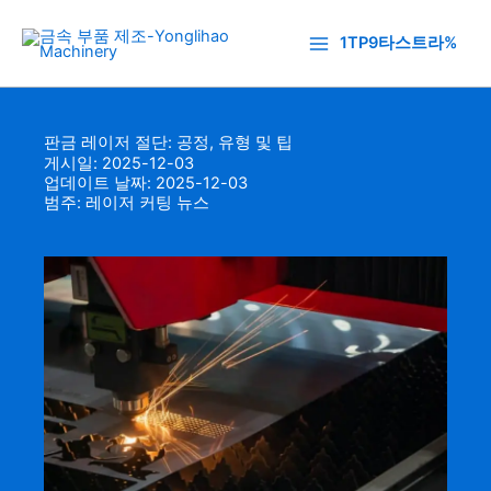
콘
텐
1TP9타스트라%
츠
로
건
판금 레이저 절단: 공정, 유형 및 팁
너
게시일: 2025-12-03
뛰
업데이트 날짜: 2025-12-03
기
범주:
레이저 커팅 뉴스