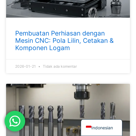
Japanese
Spanish
Russian
Pembuatan Perhiasan dengan
Portuguese
Mesin CNC: Pola Lilin, Cetakan &
Komponen Logam
Korean
Italian
2026-01-21
Tidak ada komentar
German
French
Dutch
Chinese
Arabic
English
Indonesian