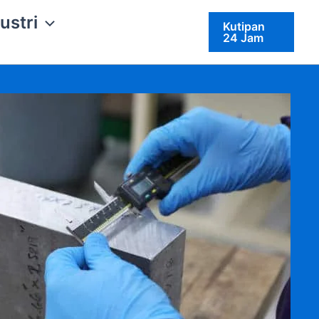
ustri
Kutipan
24 Jam