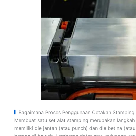
Bagaimana Proses Penggunaan Cetakan Stamping 
Membuat satu set alat stamping merupakan langkah p
memiliki die jantan (atau punch) dan die betina (ata