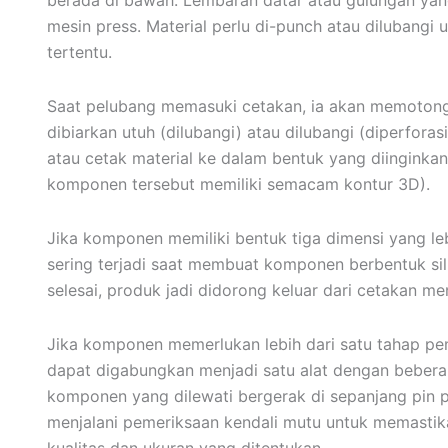
berada di bawah. Lembaran datar atau gulungan ya
mesin press. Material perlu di-punch atau dilubang
tertentu.
Saat pelubang memasuki cetakan, ia akan memotong 
dibiarkan utuh (dilubangi) atau dilubangi (diperforas
atau cetak material ke dalam bentuk yang diinginkan,
komponen tersebut memiliki semacam kontur 3D).
Jika komponen memiliki bentuk tiga dimensi yang le
sering terjadi saat membuat komponen berbentuk sil
selesai, produk jadi didorong keluar dari cetakan me
Jika komponen memerlukan lebih dari satu tahap pe
dapat digabungkan menjadi satu alat dengan beberap
komponen yang dilewati bergerak di sepanjang pin 
menjalani pemeriksaan kendali mutu untuk memasti