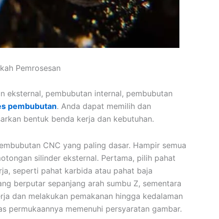
gkah Pemrosesan
 eksternal, pembubutan internal, pembubutan
ses pembubutan
. Anda dapat memilih dan
arkan bentuk benda kerja dan kebutuhan.
pembubutan CNC yang paling dasar. Hampir semua
ongan silinder eksternal. Pertama, pilih pahat
ja, seperti pahat karbida atau pahat baja
yang berputar sepanjang arah sumbu Z, sementara
kerja dan melakukan pemakanan hingga kedalaman
alitas permukaannya memenuhi persyaratan gambar.