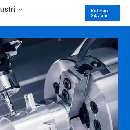
ustri
Kutipan
24 Jam