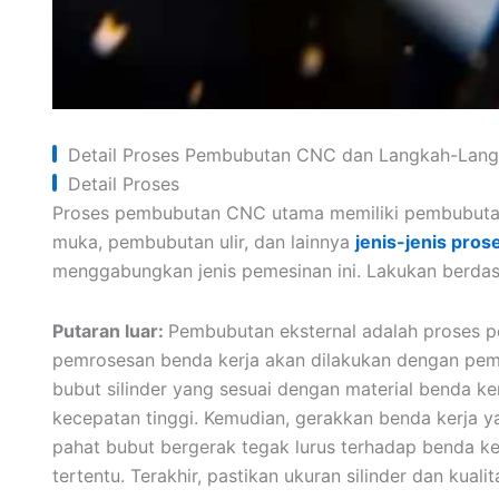
Detail Proses Pembubutan CNC dan Langkah-Lan
Detail Proses
Proses pembubutan CNC utama memiliki pembubutan
muka, pembubutan ulir, dan lainnya
jenis-jenis pro
menggabungkan jenis pemesinan ini. Lakukan berdas
Putaran luar:
Pembubutan eksternal adalah proses 
pemrosesan benda kerja akan dilakukan dengan pemot
bubut silinder yang sesuai dengan material benda ker
kecepatan tinggi. Kemudian, gerakkan benda kerja 
pahat bubut bergerak tegak lurus terhadap benda 
tertentu. Terakhir, pastikan ukuran silinder dan ku