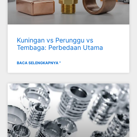
Kuningan vs Perunggu vs
Tembaga: Perbedaan Utama
BACA SELENGKAPNYA "