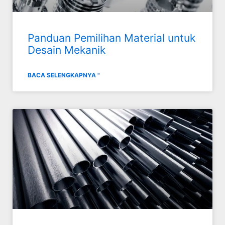
Panduan Pemilihan Material untuk
Desain Mekanik
BACA SELENGKAPNYA "