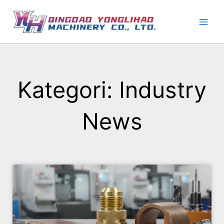
Lewati
ke
konten
Kategori: Industry
News