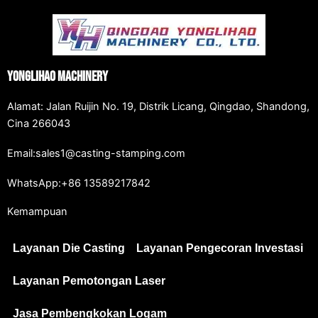
Yonglihao Machinery
Alamat: Jalan Ruijin No. 19, Distrik Licang, Qingdao, Shandong,
Cina 266043
Email:sales1@casting-stamping.com
WhatsApp:+86 13589217842
Kemampuan
Layanan Die Casting
Layanan Pengecoran Investasi
Layanan Pemotongan Laser
Jasa Pembengkokan Logam