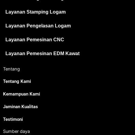
Layanan Stamping Logam
Layanan Pengelasan Logam
Layanan Pemesinan CNC
Layanan Pemesinan EDM Kawat
Tentang
Tentang Kami
Kemampuan Kami
Japanese
Jaminan Kualitas
Spanish
Russian
Testimoni
Portuguese
Sumber daya