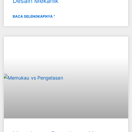
Desain Mekanik
BACA SELENGKAPNYA "