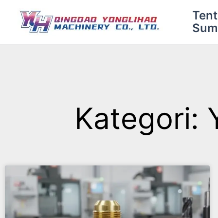
Lewati
Ten
ke
Sum
konten
Kategori: