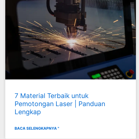
7 Material Terbaik untuk
Pemotongan Laser | Panduan
Lengkap
BACA SELENGKAPNYA "