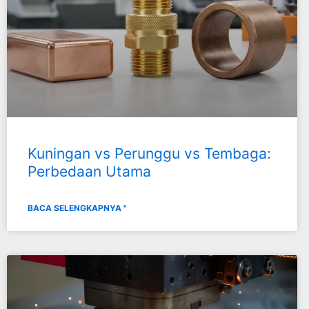
Kuningan vs Perunggu vs Tembaga:
Perbedaan Utama
BACA SELENGKAPNYA "