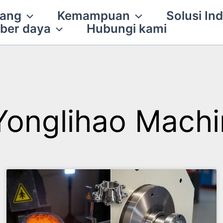
tang
Kemampuan
Solusi Ind
ber daya
Hubungi kami
 Yonglihao Mach
Halaman
Halaman