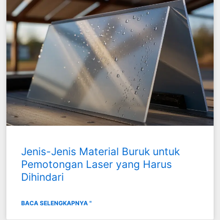
Jenis-Jenis Material Buruk untuk
Pemotongan Laser yang Harus
Dihindari
BACA SELENGKAPNYA "