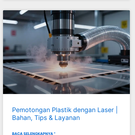
Pemotongan Plastik dengan Laser |
Bahan, Tips & Layanan
BACA SELENGKAPNYA "