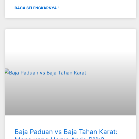
BACA SELENGKAPNYA "
Baja Paduan vs Baja Tahan Karat: