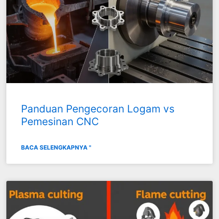
Panduan Pengecoran Logam vs
Pemesinan CNC
BACA SELENGKAPNYA "