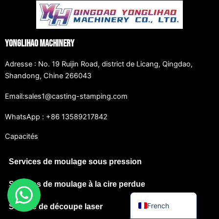
Japanese
Spanish
Yonglihao Machinery
Russian
Portuguese
Adresse : No. 19 Ruijin Road, district de Licang, Qingdao,
Shandong, Chine 266043
Korean
Italian
Email:sales1@casting-stamping.com
Indonesian
WhatsApp : +86 13589217842
German
Capacités
Dutch
Chinese
Services de moulage sous pression
Arabic
Services de moulage à la cire perdue
English
French
Service de découpe laser