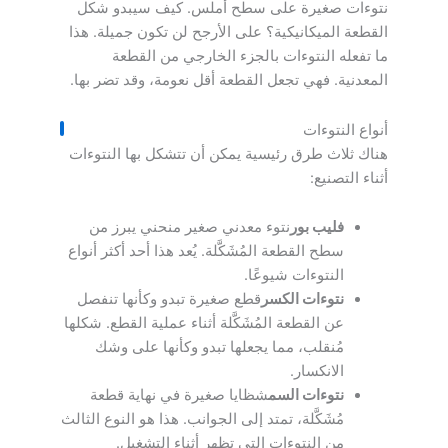
نتوءات صغيرة على سطح أملس. كيف سيبدو شكل
القطعة الميكانيكية؟ على الأرجح لن تكون جميلة. هذا
ما تفعله النتوءات بالجزء الخارجي من القطعة
المعدنية. فهي تجعل القطعة أقل نعومة، وقد تضر بها.
أنواع النتوءات
هناك ثلاث طرق رئيسية يمكن أن تتشكل بها النتوءات
أثناء التصنيع:
فليب بور
نتوء معدني صغير منحني يبرز من
سطح القطعة المُشَكَّلة. يُعد هذا أحد أكثر أنواع
النتوءات شيوعًا.
نتوءات الكسر
قطع صغيرة تبدو وكأنها تنفصل
عن القطعة المُشَكَّلة أثناء عملية القطع. شكلها
مُنقلب، مما يجعلها تبدو وكأنها على وشك
الانكسار.
نتوءات السم
شظايا صغيرة في نهاية قطعة
مُشَكَّلة، تمتد إلى الجوانب. هذا هو النوع الثالث
من النتوءات التي تظهر أثناء التشغيل.