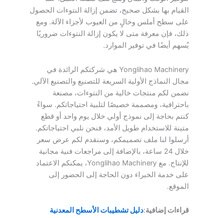
القيام بها بشكل صحيح، تضمن إزالة النتوءات الحصول
على سطح أملس وخالٍ من العيوب لأجزاء الآلة. ومع
ذلك، فإن معرفة متى لا يكون إزالة النتوءات ضروريًا
يُسهم أيضًا في توفير الموارد.
Yonglihao Machinery هي شركتكم الرائدة في
مجال النماذج الأولية السريعة للتصنيع والتصنيع الآلي.
نضمن لكم منتجات خالية من النتوءات، مصنعة
باحترافية، ومصممة خصيصًا لتلبية احتياجاتكم. سواءً
كنتم بحاجة إلى نموذج أولي خلال يوم واحد أو قطع
متينة للاستخدام طويل الأمد، فنحن نلبي احتياجاتكم.
أرسلوا لنا ملف تصميمكم، وسنقدم لكم عرض سعر
خلال 24 ساعة، بالإضافة إلى مراجعات فنية مجانية
للإنتاج. مع Yonglihao Machinery، يمكنكم الاعتماد
على خدمة الخبراء دون الحاجة إلى الحضور إلى
الموقع.
قراءات إضافية
:
دليل تشطيبات الأسطح المعدنية