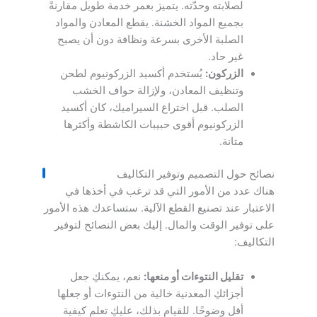
لصلابته وحدّته. يتميز بعمر خدمة طويل مقارنةً
بجميع المواد الخشنة. يقطع المعادن والمواد
الصلبة الأخرى بسرعة ونظافة دون أن يصبح
غير حاد.
الزركون:
يُستخدم أكسيد الزركونيوم لطحن
وتنظيف المعادن، ولإزالة حواف الخشب
الصلب. قبل اختراع السيراميك، كان أكسيد
الزركونيوم أقوى حبيبات الكاشطة وأكثرها
متانة.
نصائح حول التصميم وتوفير التكاليف
هناك عدد من الأمور التي قد ترغب في أخذها في
الاعتبار عند تصنيع القطع الآلية. ستساعدك هذه الأمور
على توفير الوقت والمال. إليك بعض النصائح لتوفير
التكاليف:
تقليل النتوءات أو منعها:
نعم، يمكنكِ جعل
أجزائكِ المعدنية خالية من النتوءات أو جعلها
أقل وضوحًا. للقيام بذلك، عليكِ تعلم كيفية