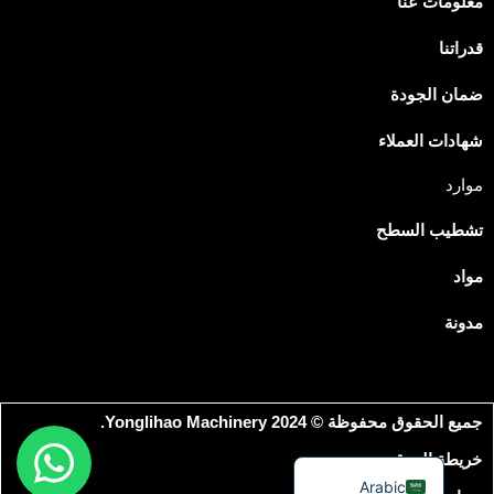
معلومات عنا
قدراتنا
Japanese
Spanish
ضمان الجودة
Russian
شهادات العملاء
Portuguese
موارد
Korean
تشطيب السطح
Italian
Indonesian
مواد
German
مدونة
French
Dutch
Chinese
جميع الحقوق محفوظة © 2024 Yonglihao Machinery.
English
خريطة الموقع
Arabic