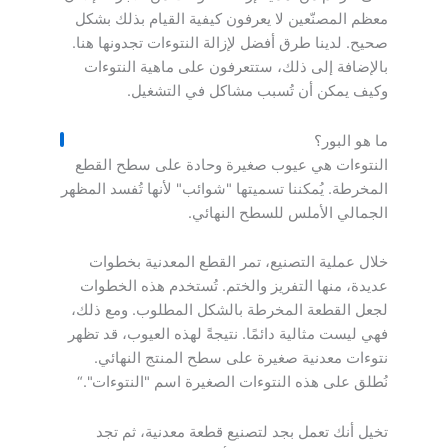
معظم المصنّعين لا يعرفون كيفية القيام بذلك بشكل
صحيح. لدينا طرق أفضل لإزالة النتوءات تجدونها هنا.
بالإضافة إلى ذلك، ستتعرفون على ماهية النتوءات
وكيف يمكن أن تُسبب مشاكل في التشغيل.
ما هو البور؟
النتوءات هي عيوب صغيرة وحادة على سطح القطع
المخرطة. يُمكننا تسميتها "شوائب" لأنها تُفسد المظهر
الجمالي الأملس للسطح النهائي.
خلال عملية التصنيع، تمر القطع المعدنية بخطوات
عديدة، منها التفريز والختم. تُستخدم هذه الخطوات
لجعل القطعة المخرطة بالشكل المطلوب. ومع ذلك،
فهي ليست مثالية دائمًا. نتيجةً لهذه العيوب، قد تظهر
نتوءات معدنية صغيرة على سطح المنتج النهائي.
نُطلق على هذه النتوءات الصغيرة اسم "النتوءات".“
تخيل أنك تعمل بجد لتصنيع قطعة معدنية، ثم تجد