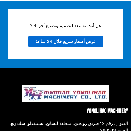
هل أنت مستعد لتصميم وتصنيع أجزائك؟
عرض أسعار سريع خلال 24 ساعة
Yonglihao Machinery
العنوان: رقم 19 طريق رويجين، منطقة ليسانج، تشينغداو، شاندونغ،
الصين 266043