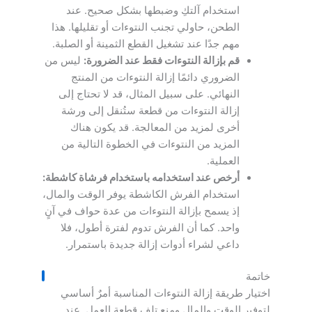
استخدام آلتكِ وضبطها بشكل صحيح. عند
الطحن، حاولي تجنب النتوءات أو تقليلها. هذا
مهم جدًا عند تشغيل القطع الثمينة أو الصلبة.
قم بإزالة النتوءات فقط عند الضرورة:
ليس من
الضروري دائمًا إزالة النتوءات من المنتج
النهائي. على سبيل المثال، قد لا تحتاج إلى
إزالة النتوءات من قطعة ستُنقل إلى ورشة
أخرى لمزيد من المعالجة. قد يكون هناك
المزيد من النتوءات في الخطوة التالية من
العملية.
أرخص عند استخدامه باستخدام فرشاة كاشطة:
استخدام الفرش الكاشطة يوفر الوقت والمال،
إذ يسمح بإزالة النتوءات من عدة حواف في آنٍ
واحد. كما أن الفرش تدوم لفترة أطول، فلا
داعي لشراء أدوات إزالة جديدة باستمرار.
خاتمة
اختيار طريقة إزالة النتوءات المناسبة أمرٌ أساسي
لتوفير الوقت والمال ومنع تلف قطعة العمل. عند