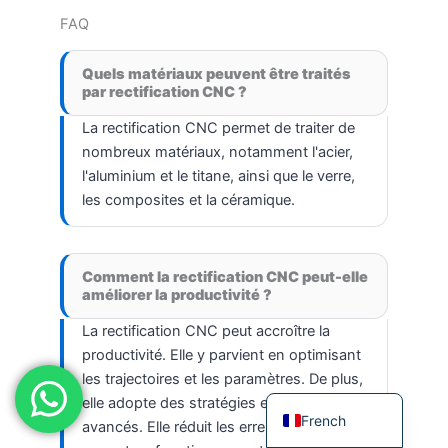
FAQ
Japanese
Spanish
Quels matériaux peuvent être traités
Russian
par rectification CNC ?
Portuguese
La rectification CNC permet de traiter de
nombreux matériaux, notamment l'acier,
Korean
l'aluminium et le titane, ainsi que le verre,
Italian
les composites et la céramique.
Indonesian
German
Comment la rectification CNC peut-elle
Dutch
améliorer la productivité ?
Chinese
La rectification CNC peut accroître la
Arabic
productivité. Elle y parvient en optimisant
les trajectoires et les paramètres. De plus,
English
elle adopte des stratégies et des outils
French
avancés. Elle réduit les erreurs humaines et