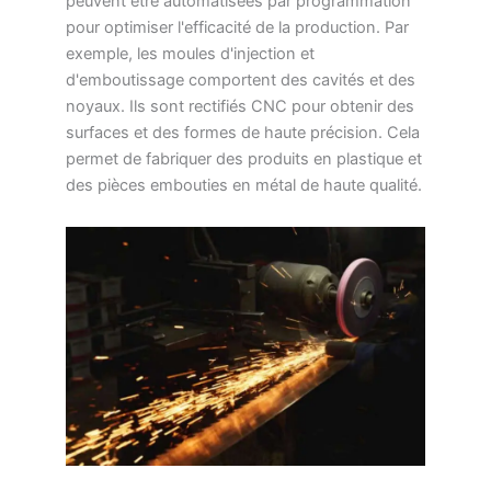
peuvent être automatisées par programmation
pour optimiser l'efficacité de la production. Par
exemple, les moules d'injection et
d'emboutissage comportent des cavités et des
noyaux. Ils sont rectifiés CNC pour obtenir des
surfaces et des formes de haute précision. Cela
permet de fabriquer des produits en plastique et
des pièces embouties en métal de haute qualité.