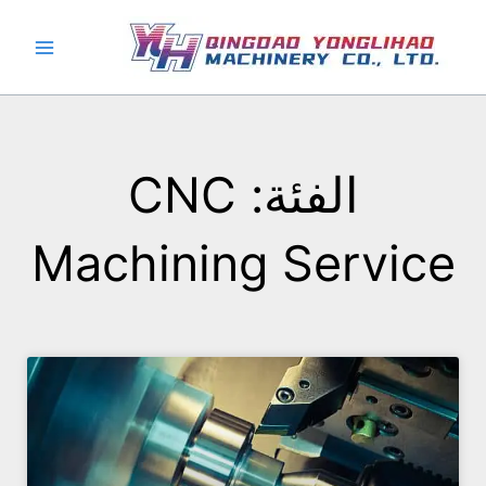
خطي
لى
لمحتوى
الفئة: CNC
Machining Service