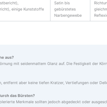
stbericht),
Satin bis
Richtun
icht), einige Kunststoffe
gebürstetes
gleich
Narbengewebe
Reflex
che aus?
 Körnung mit seidenmattem Glanz auf. Die Festigkeit der Kö
 entfernt aber keine tiefen Kratzer, Vertiefungen oder Dell
urch das Bürsten?
 tolerierte Merkmale sollten jedoch abgedeckt oder ausges