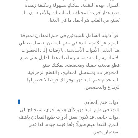
المنزل. بهذه التقنية، يمكنكِ بسهولة وبتكلفة زهيدة
صنع هدايا فريدة لمختلف المناسبات والأعياد. إن ما
يُصنع من القلب هو أجمل ما في الدنيا.
اقرأ دليلنا الشامل للمبتدئين في ختم المعادن لمعرفة
المزيد عن كيفية البدء في ختم المعادن بنفسك. يغطي
هذا الدليل الأدوات الأساسية، بالإضافة إلى الخطوات
الأساسية والمتقدمة. سيساعدك هذا الدليل على صنع
قطع معدنية جميلة ومخصصة. يمكنك صنع
المجوهرات، وسلاسل المفاتيح، والقطع الزخرفية
باستخدام ختم المعادن. يوفر لك فرصًا لا حصر لها
للإبداع والتخصيص.
أدوات ختم المعادن
للبدء في طبع المعادن، كأي هواية أخرى، ستحتاج إلى
أدوات خاصة. قد تكون بعض أدوات طبع المعادن باهظة
الثمن، لكنها تدوم طويلًا وتُعدّ قيمة جيدة، لذا فهي
استثمار مثمر.