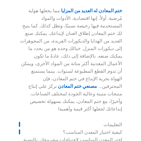
ختم المعادن له العديد من المزايا
مما يجعلها هواية
مُرضية. أولاً، إنها اقتصادية. الأدوات والمواد
المستخدمة فيها رخيصة نسبيًا، وتظل كذلك. كما يتيح
لك ختم المعادن إطلاق العنان لإبداعك. يمكنك صنع
العديد من الهدايا والديكورات الفريدة، من المجوهرات
إلى ديكورات المنزل. خيالك وحده هو من يحدد ما
يمكنك صنعه. بالإضافة إلى ذلك، عادةً ما تكون
الأعمال المعدنية أكثر متانة من المواد الأخرى، ويمكن
أن تدوم القطع المطبوعة لسنوات. بينما يستمتع
الهواة بحرية الإبداع في ختم المعادن، فإن
المحترفين...
مصنعي ختم المعادن
نركز على إنتاج
منتجات متينة وعالية الجودة لمختلف الصناعات.
وأخيرًا، مع ختم المعادن، يمكنك بسهولة تخصيص
إبداعاتك لجعلها أكثر قيمة وأهمية!
التعليمات
كيفية اختيار المعدن المناسب؟
اختر المعدن المناسب لاحتياجات مشروعك. بالنسبة