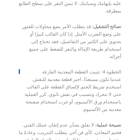
عليه بإبهامك وسبابتك. لا تنسَ النقر على سطح الطابع
بمطرقة.
نصائح التشغيل:
قد يتطلب الأمر بضع محاولات للعثور
على وضع الضرب الأمثل. إذا كان القالب كبيرًا أو
يحتوي على الكثير من التفاصيل، فقد تحتاج إلى
استخدام طريقة الإمالة والنقر للضغط على جميع
أجزائه.
الخطوة 4: تثبيت القطعة المعدنية الفارغة
عندما تكون مستعدًا، اختر قطعة معدنية للنقش.
استخدم شريط الختم لإلصاق القطعة على القالب
حتى لا تتحرك وتتسبب في نقش ثانوي. كرر العملية
باستخدام ورق الألمنيوم، أو جرب استخدام صفيحة
معدنية من الألمنيوم.
نصيحة عملية:
لا تقلق بشأن عدم إتقان عملك الفني.
فختم المعادن، كأي فن آخر، يتطلب التدريب، وعادةً ما
يحتفظ من يقومون بهذا العمل ببعض القطع الفارغة