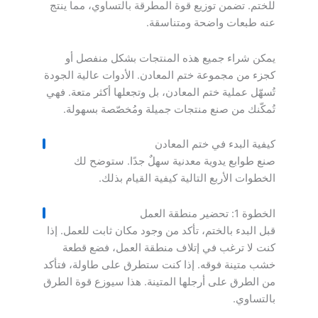
للختم. تضمن توزيع قوة المطرقة بالتساوي، مما ينتج
عنه طبعات واضحة ومتناسقة.
يمكن شراء جميع هذه المنتجات بشكل منفصل أو
كجزء من مجموعة ختم المعادن. الأدوات عالية الجودة
تُسهّل عملية ختم المعادن، بل وتجعلها أكثر متعة. فهي
تُمكّنك من صنع منتجات جميلة ومُخصّصة بسهولة.
كيفية البدء في ختم المعادن
صنع طوابع يدوية معدنية سهلٌ جدًا. ستوضح لك
الخطوات الأربع التالية كيفية القيام بذلك.
الخطوة 1: تحضير منطقة العمل
قبل البدء بالختم، تأكد من وجود مكان ثابت للعمل. إذا
كنت لا ترغب في إتلاف منطقة العمل، فضع قطعة
خشب متينة فوقه. إذا كنت ستطرق على طاولة، فتأكد
من الطرق على أرجلها المتينة. هذا سيوزع قوة الطرق
بالتساوي.