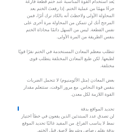
يُعد استخدام القوة المناسبة عند ختم قطعة فارغة
جزءًا مهمًا من عملية الختم. إذا رفعتَ الختم بعد
المحاولة الأولى ولاحظتَ أنه بالكاد ترك أثرًا، فمن
المرجح أنك لن تتمكن من المحاولة مرة أخرى على
نفس القطعة. ليس من السهل دائمًا محاذاة الختم
بنفس الطريقة من المرة الأولى.
تتطلب معظم المعادن المستخدمة في الختم نقرًا قويًا
لطبعها. لكن طبع المعادن المختلفة يتطلب قوى
مختلفة.
بعض المعادن (مثل الألومنيوم) لا تتحمل الضربات
بنفس قوة النحاس. مع مرور الوقت، ستتعلم مقدار
القوة اللازمة لكل معدن.
تحديد المواقع بدقة
لن تصدق عدد المبتدئين الذين يقعون في خطأ اختيار
نمط لا يناسب الفراغ. من المفيد غالبًا تحديد الموقع
بدقة بقلم رصاص وشريط لاصق قبل الختم.