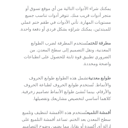
يمكنك شراء الأدوات التالية من أي موقع تسوق أو
متجر أدوات قريب منك. تتوفر أدوات تناسب جميع
مستويات المهارة. تأتي الأدوات في طقم ختم عملي
للمبتدئين، يمكنك شراؤه بشكل فردي أو دفعة واحدة.
مطرقة للختم
تُستخدم المطرقة لضرب الطوابع
المعدنية، ونقل التصميم إلى سطح المعدن. من
الضروري تطبيق قوة ثابتة للحصول على انطباعات
واضحة ومحددة.
طوابع معدنية
تشمل هذه الطوابع طوابع الحروف
والأنماط. تُستخدم طوابع الحروف لطباعة الحروف
والأرقام، بينما تُنشئ طوابع الأنماط تصاميم زخرفية.
كلاهما أساسي لتخصيص مشاريعك وتفصيلها.
أقمشة التلميع
تُستخدم هذه الأقمشة لتنظيف وتلميع
سطح المعدن بعد الختم. تساعد أقمشة التلميع على
إزالة أي أكسدة أو بقايا، مما يضمن وضوح التصاميم