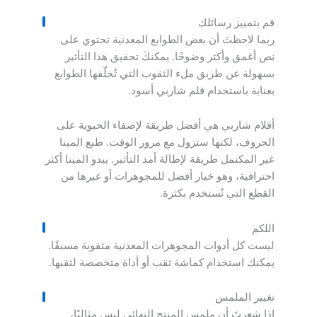
قم بتمييز رسائلك
ربما لاحظتَ أن بعض الطوابع المعدنية تحتوي على
نص أغمق وأكثر وضوحًا. يمكنكَ تحقيق هذا التأثير
بسهولة عن طريق ملء الثقوب التي تُخلّفها الطوابع
بعناية باستخدام قلم شاربي أسود.
أقلام شاربي هي أفضل طريقة لإضفاء الحيوية على
الحروف، لكنها ستزول مع مرور الوقت. طبع المينا
غير المكتمل طريقة لإطالة أمد التأثير. يبدو المينا أكثر
احترافية، وهو خيار أفضل للمجوهرات أو غيرها من
القطع التي تُستخدم بكثرة.
اللكم
ليست كل أدوات المجوهرات المعدنية مثقوبة مسبقًا.
يمكنك استخدام كماشة ثقب أو أداة متخصصة لثقبها.
تغيير الملمس
إذا شعرتَ أن ملمس المنتج النهائي ليس مثاليًا،