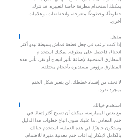
يمكنكَ استخدام مطرقة خاصة لتغييره. قد تترك
خطوطًا، وخطوطًا متعرجة، وانخفاضات، وعلامات
أخرى.
مذهل
إذا كنت ترغب في جعل قطعة قماش بسيطة تبدو أكثر
انحناءً، فاحصل على مطرقة. يمكنك استخدام
المطارق المنحنية لإضافة تأثير انبعاج أو نقر. تأتي هذه
المطارق برؤوس مستديرة بأحجام مختلفة.
لا تخف من إفساد خططك. لن يتغير شكل الختم
بمجرد نقره.
استخدم خيالك
مع بعض الممارسة، يمكنك أن تصبح أكثر إتقانًا في
ختم المعادن. ما عليك سوى اتباع خطوات هذا الدليل
وستكون جاهزًا. في هذه العملية، استخدم خيالك
بالكامل لابتكار إبداعات ختم معدنية مثيرة للاهتمام.