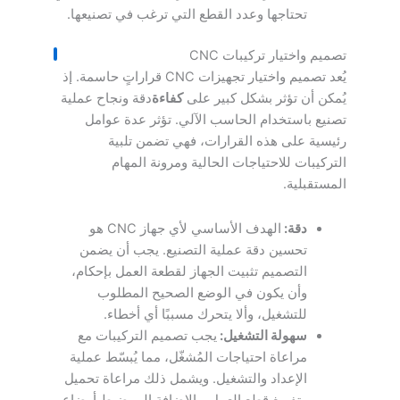
تحتاجها وعدد القطع التي ترغب في تصنيعها.
تصميم واختيار تركيبات CNC
يُعد تصميم واختيار تجهيزات CNC قراراتٍ حاسمة. إذ
يُمكن أن تؤثر بشكل كبير على
كفاءة
دقة ونجاح عملية
تصنيع باستخدام الحاسب الآلي. تؤثر عدة عوامل
رئيسية على هذه القرارات، فهي تضمن تلبية
التركيبات للاحتياجات الحالية ومرونة المهام
المستقبلية.
دقة:
الهدف الأساسي لأي جهاز CNC هو
تحسين دقة عملية التصنيع. يجب أن يضمن
التصميم تثبيت الجهاز لقطعة العمل بإحكام،
وأن يكون في الوضع الصحيح المطلوب
للتشغيل، وألا يتحرك مسببًا أي أخطاء.
سهولة التشغيل:
يجب تصميم التركيبات مع
مراعاة احتياجات المُشغّل، مما يُبسّط عملية
الإعداد والتشغيل. ويشمل ذلك مراعاة تحميل
وتفريغ قطع العمل، بالإضافة إلى ضبط أوضاع