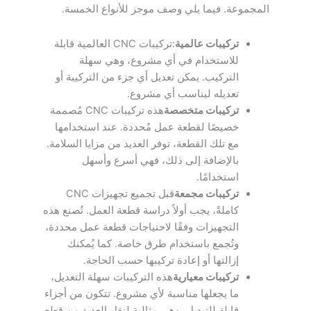
المجموعة. فيما يلي وصف موجز للأنواع الخمسة.
تركيبات عالمية
:تركيبات CNC العالمية قابلة
للاستخدام في أي مشروع، وهي سهلة
التركيب. يمكن تعديل أي جزء من التركيبة أو
تعديله ليناسب أي مشروع.
تركيبات متخصصة
هذه تركيبات CNC مُصممة
خصيصًا لقطعة عمل مُحددة. عند استخدامها
مع تلك القطعة، توفر العديد من مزايا السلامة.
بالإضافة إلى ذلك، فهي أسرع وأسهل
استخدامًا.
تركيبات مجمعة
قبل تجميع تجهيزات CNC
كاملةً، يجب أولاً دراسة قطعة العمل. تُصنع هذه
التجهيزات وفقًا لاحتياجات قطعة عمل محددة،
وتُجمع باستخدام طرق خاصة. كما يُمكنك
إزالتها أو إعادة تركيبها حسب الحاجة.
تركيبات معيارية
هذه التركيبات سهلة التعديل،
ما يجعلها مناسبة لأي مشروع. تتكون من أجزاء
قابلة للتبديل، وهي مثالية لنقل العديد من قطع