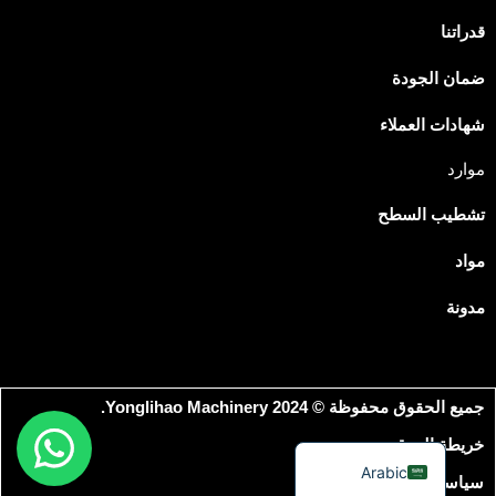
قدراتنا
Japanese
Spanish
ضمان الجودة
Russian
شهادات العملاء
Portuguese
موارد
Korean
تشطيب السطح
Italian
Indonesian
مواد
German
مدونة
French
Dutch
Chinese
جميع الحقوق محفوظة © 2024 Yonglihao Machinery.
English
خريطة الموقع
Arabic
سياسة الخصوصية