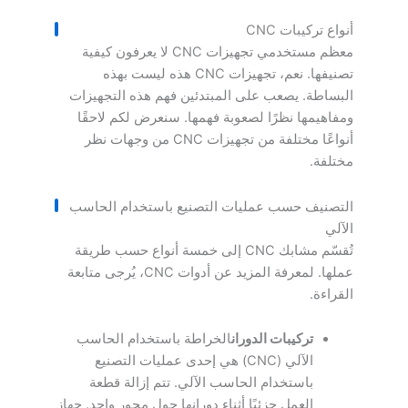
أنواع تركيبات CNC
معظم مستخدمي تجهيزات CNC لا يعرفون كيفية
تصنيفها. نعم، تجهيزات CNC هذه ليست بهذه
البساطة. يصعب على المبتدئين فهم هذه التجهيزات
ومفاهيمها نظرًا لصعوبة فهمها. سنعرض لكم لاحقًا
أنواعًا مختلفة من تجهيزات CNC من وجهات نظر
مختلفة.
التصنيف حسب عمليات التصنيع باستخدام الحاسب
الآلي
تُقسّم مشابك CNC إلى خمسة أنواع حسب طريقة
عملها. لمعرفة المزيد عن أدوات CNC، يُرجى متابعة
القراءة.
تركيبات الدوران
الخراطة باستخدام الحاسب
الآلي (CNC) هي إحدى عمليات التصنيع
باستخدام الحاسب الآلي. تتم إزالة قطعة
العمل جزئيًا أثناء دورانها حول محور واحد. جهاز