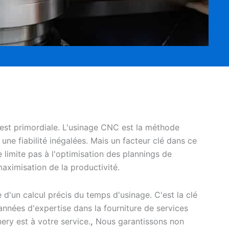
é est primordiale. L'usinage CNC est la méthode
 une fiabilité inégalées. Mais un facteur clé dans ce
limite pas à l'optimisation des plannings de
maximisation de la productivité.
'un calcul précis du temps d'usinage. C'est la clé
années d'expertise dans la fourniture de services
ry est à votre service.
,
Nous garantissons non