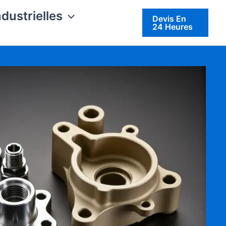
ndustrielles
Devis En
24 Heures